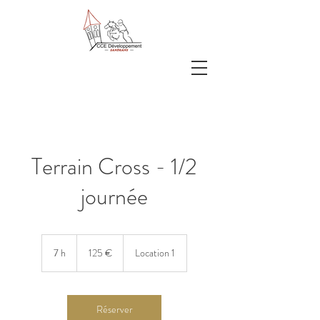
Terrain Cross - 1/2
journée
125
euros
7 h
7
125 €
Location 1
h
Réserver