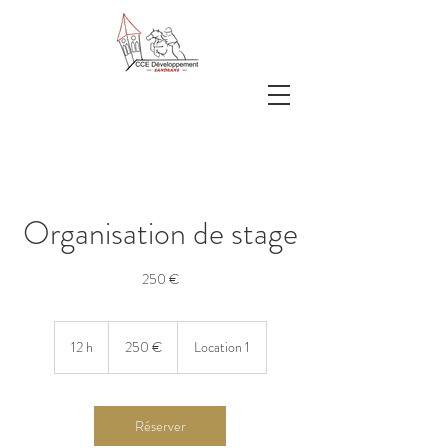
Organisation de stage
250 €
250
euros
12 h
1
250 €
Location 1
2
h
Réserver