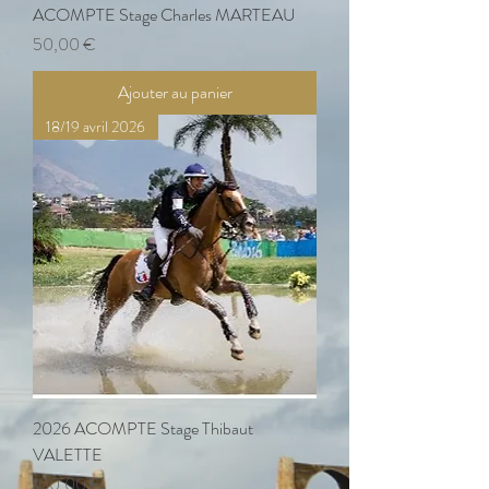
ACOMPTE Stage Charles MARTEAU
Prix
50,00 €
Ajouter au panier
18/19 avril 2026
2026 ACOMPTE Stage Thibaut
VALETTE
Prix
100,00 €